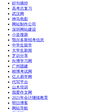
好句摘抄
高考总复习
武汉网
神马电影
网站制作公司
深圳网站建设
小韭搜题
鄂尔多斯招考信息
中学生留学
大学生新闻
芝识分享
向博学习网
广州团建
精博考试网
亿人易学网
代写平台
山木培训
我爱作文网
2021年会计继续教育
明日博客
网站导航