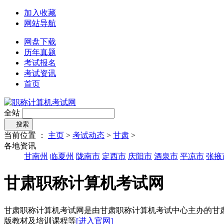
加入收藏
网站导航
网盘下载
历年真题
考试报名
考试资讯
首页
全站
搜索
当前位置 ：
主页
>
考试动态
>
甘肃
>
各地资讯
甘南州
临夏州
陇南市
定西市
庆阳市
酒泉市
平凉市
张掖
甘肃职称计算机考试网
甘肃职称计算机考试网是由甘肃职称计算机考试中心主办的甘
版教材及培训课程等
[进入官网]