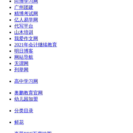
向博学习网
广州团建
精博考试网
亿人易学网
代写平台
山木培训
我爱作文网
2021年会计继续教育
明日博客
网站导航
无谓网
列举网
高中学习网
奥鹏教育官网
幼儿园加盟
分类目录
鲜花